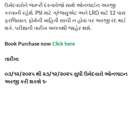
ઉમેદવારોને જરૂરી દસ્તાવેજો સાથે ઓનલાઈન અરજી
કરવાની રહેશે. PSI માટે ગ્રેજ્યુએટ અને LRD માટે 12 પાસ
ફરજિયાત. ફોર્મની માહિતી સાચી ન હોવા પર અરજી રદ થઈ
શકે. પરીક્ષાની તારીખ અલગથી જાહેર થશે.
Book Purchase now
Click here
તારીખ:
૦૩/૧૨/૨૦૨૫ થી ૨૩/૧૨/૨૦૨૫ સુધી ઉમેદવારો ઓનલાઇન
અરજી કરી શકશે ✨