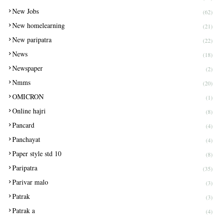
New Jobs
(62)
New homelearning
(21)
New paripatra
(22)
News
(18)
Newspaper
(2)
Nmms
(20)
OMICRON
(1)
Online hajri
(8)
Pancard
(4)
Panchayat
(4)
Paper style std 10
(8)
Paripatra
(35)
Parivar malo
(3)
Patrak
(3)
Patrak a
(4)