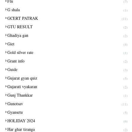
Fln
(7)
G shala
(1)
GCERT PATRAK
(11)
GTU RESULT
(2)
Ghadiya gan
(2)
Giet
(4)
Gold silver rate
(1)
Grant info
(2)
Guide
(3)
Gujarat gyan quiz
(5)
Gujarati vyakaran
(2)
Gunj Thankkar
(1)
Gunotsav
(11)
Gyansetu
(5)
HOLIDAY 2024
(6)
Har ghar tiranga
(2)