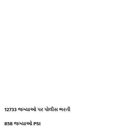
12733 જગ્યાઓ પર પોલીસ ભરતી
858 જગ્યાઓ PSI