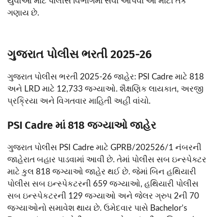
યુવાઓ માટે પોલીસ વિભાગમાં સેવા આપવા આ મોટી તક
ગણાય છે.
ગુજરાત પોલીસ ભરતી 2025-26
ગુજરાત પોલીસ ભરતી 2025-26 જાહેર: PSI Cadre માટે 818
અને LRD માટે 12,733 જગ્યાઓ. શૈક્ષણિક લાયકાત, અરજી
પ્રક્રિયા અને વિગતવાર માહિતી અહીં વાંચો.
PSI Cadre માં 818 જગ્યાઓ જાહેર
ગુજરાત પોલીસ PSI Cadre માટે GPRB/202526/1 નંબરની
જાહેરાત બહાર પાડવામાં આવી છે. તેમાં પોલીસ સબ ઇન્સ્પેક્ટર
માટે કુલ 818 જગ્યાઓ જાહેર થઈ છે. જેમાં બિન હથિયારી
પોલીસ સબ ઇન્સ્પેકટરની 659 જગ્યાઓ, હથિયારી પોલીસ
સબ ઇન્સ્પેકટરની 129 જગ્યાઓ અને જેલર ગ્રુપ 2ની 70
જગ્યાઓનો સમાવેશ થાય છે. ઉમેદવાર પાસે Bachelor’s