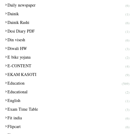
Daily newspaper
(6)
Dainik
(1)
Dainik Rashi
(6)
Desi Diary PDF
(1)
Din visesh
(6)
Diwali HW
(3)
E bike yojana
(2)
E-CONTENT
(4)
EKAM KASOTI
(9)
Education
(569)
Educational
(2)
English
(1)
Exam Time Table
(3)
Fit india
(6)
Flipcart
(6)