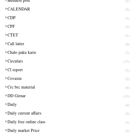
Business post
(1)
CALENDAR
(5)
CDP
(1)
CPF
(3)
CTET
(1)
Call latter
(6)
Chalo paku karie
(7)
Circulars
(17)
Cl report
(1)
Covaxin
(2)
Crc brc material
(4)
DD Girnar
(13)
Daily
(4)
Daily current affairs
(2)
Daily free online class
(1)
Daily market Price
(2)