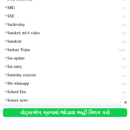
SRG
(1)
SSE
(1)
Sachivalay
(1)
Sanskrit std 6 video
(3)
Sanskrut
(4)
Sarkari Yojna
(258)
Sas update
(4)
Sat entry
(1)
Saturday exercise
(1)
Sbi whatsapp
(3)
School Doc
(8)
Sensex news
(2)
Shala merge
(1)
વોટ્સએપ ગ્રુપમાં જોડાવા અહીં ક્લિક કરો
Social science
(2)
Spipa
(1)