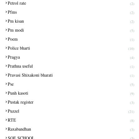
Petrol rate
(2)
Pfms
(2)
Pm kisan
(2)
Pm modi
(5)
Poem
(1)
Police bharti
(10)
Pragya
(4)
Prathna useful
(1)
Pravasi Shixakoni bharati
(1)
Pse
(5)
Punh kasoti
(9)
Pustak register
(3)
Puzzel
(21)
RTE
(8)
Raxabandhan
(3)
SOE SCHOOL
(2)