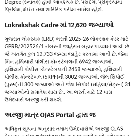
Degree (સ્નાતક) હોવી આવશ્યક છે. પસંદગી પ્રક્રિયામાં
પ્રિલિમ, મેઈન તથા શારિરિક પરીક્ષા સામેલ રહેશે.
Lokrakshak Cadre માં 12,620 જગ્યાઓ
ગુજરાત લોકરક્ષક (LRD) ભરતી 2025-26 લોકરક્ષક કેડર માટે
GPRB/202526/1 નંબરની જાહેરાત બહાર પાડવામાં આવી છે
જે અંતર્ગત કુલ 12,733 જગ્યા જાહેર કરવામાં આવી છે. જેમાં
બિન હથિયારી પોલીસ કોન્સ્ટેબલની 6942 જગ્યાઓ,
હથિયારી પોલીસ કોન્સ્ટેબલની 2458 જગ્યાઓ, હથિયારી
પોલીસ કોન્સ્ટેબલ (SRPF)ની 3002 જગ્યાઓ, જેલ સિપોઈ
(પુરુષ)ની 300 જગ્યાઓ અને જેલ સિપોઈ (મહિલા/મેટ્રન) 31
જગ્યાઓનો સમાવેશ થાય છે.. આ ભરતી માટે 12 પાસ
ઉમેદવારો અરજી કરી શકશે.
અરજી માત્ર OJAS Portal દ્વારા જ
અધિકૃત સૂચના અનુસાર તમામ ઉમેદવારોએ અરજી OJAS