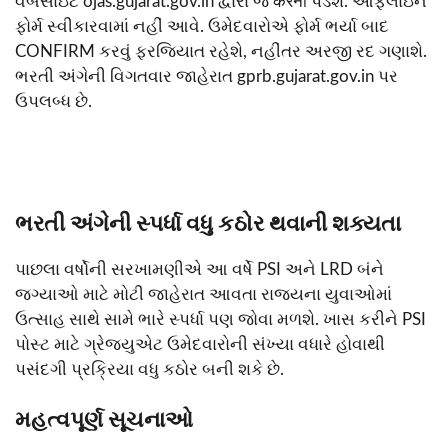
વેબસાઇટ ojas.gujarat.gov.in દ્વારા જ करनी પડશે. ઓફલાઇન
ફોર્મ સ્વીકારવામાં નહીં આવે. ઉમેદવારોએ ફોર્મ ભર્યા બાદ
CONFIRM કરવું ફરજિયાત રહેશે, નહીંતર અરજી રદ ગણાશે.
ભરતી અંગેની વિગતવાર જાહેરાત gprb.gujarat.gov.in પર
ઉપલબ્ધ છે.
ભરતી અંગેની સ્પર્ધા વધુ કઠોર થવાની શક્યતા
પાછલા વર્ષોની સરખામણીએ આ વર્ષે PSI અને LRD બંને
જગ્યાઓ માટે મોટી જાહેરાત આવતા રાજ્યના યુવાઓમાં
ઉત્સાહ સાથે સામે ભારે સ્પર્ધા પણ જોવા મળશે. ખાસ કરીને PSI
પોસ્ટ માટે ગ્રેજ્યુએટ ઉમેદવારોની સંખ્યા વધારે હોવાથી
પસંદગી પ્રક્રિયા વધુ કઠોર બની શકે છે.
મહત્વપૂર્ણ સૂચનાઓ