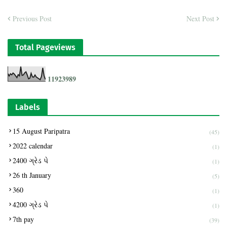
Previous Post
Next Post
Total Pageviews
1
1
9
2
3
9
8
9
Labels
15 August Paripatra
(45)
2022 calendar
(1)
2400 ગ્રેડ પે
(1)
26 th January
(5)
360
(1)
4200 ગ્રેડ પે
(1)
7th pay
(39)