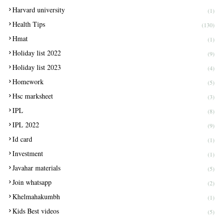
Harvard university
(1)
Health Tips
(130)
Hmat
(1)
Holiday list 2022
(9)
Holiday list 2023
(4)
Homework
(5)
Hsc marksheet
(3)
IPL
(8)
IPL 2022
(9)
Id card
(1)
Investment
(1)
Javahar materials
(5)
Join whatsapp
(2)
Khelmahakumbh
(1)
Kids Best videos
(5)